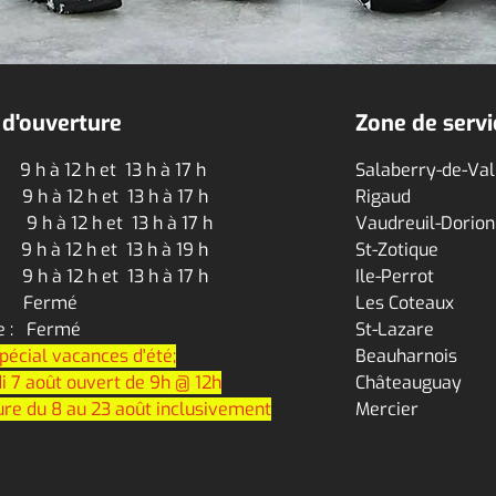
 d'ouverture
Zone de servi
 h à 12 h et 13 h à 17 h
Salaberry-de-Val
 h à 12 h et 13 h à 17 h
Rigaud
 9 h à 12 h et 13 h à 17 h
Vaudreuil-Dorion
 h à 12 h et 13 h à 19 h
St-Zotique
 9 h à 12 h et 13 h à 17 h
Ile-Perrot
 : Fermé
Les Coteaux
e : Fermé
St-Lazare
pécial vacances d'été;
Beauharnois
i 7 août ouvert de 9h @ 12h
Châ
teauguay
re du 8 au 23 août inclusivement​
Mercier