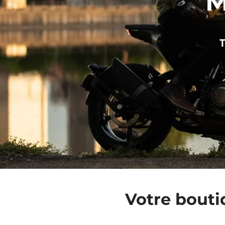
M
T
Votre boutiq