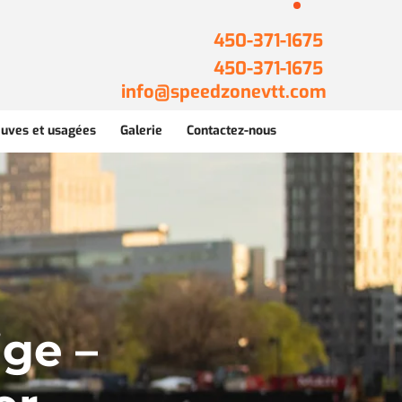
450-371-1675
450-371-1675
info@speedzonevtt.com
uves et usagées
Galerie
Contactez-nous
ge –