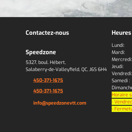
Contactez-nous
Heures
Lundi: 9
Speedzone
Mardi: 9
Mercredi:
5327, boul. Hébert,
Jeudi: 9
Salaberry-de-Valleyfield, QC, J6S 6H4
Vendredi:
450-371-1675
Samedi
Dimanch
450-371-1675
Horaire s
- Vendred
info@speedzonevtt.com
- Fermetu