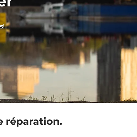
er
s!
e réparation.